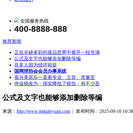
全国服务热线
400-8888-888
推荐新闻
正在丰硕多彩的菜品世界中展开一段充满
公式及文字也能够添加删除等编
良多人因为经济前提
国网球协会会员办事系统
嘉兴美居乐一直着专业、立异、质量至
停业税改为；现实降低了税负；有不少是
公式及文字也能够添加删除等编
来源：
http://www.jinkuleyuan.com
| 发布时间：2025-09-10 10:3